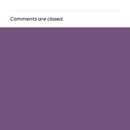
Comments are closed.
Aqua Moon Baby Spa Heerlen | Pure rust voor je baby
Pretecho Echo Studio Moon: Jouw Adres voor Pretecho's in Limburg - Ervaar de Magie van 3D & 4D Geslachtsecho's in Heerlen, Kerkrade, Nuth, Meerssen, Beek, Maastricht, Landgraaf en Brunssum.
Voorwaarden
Privacyverklaring