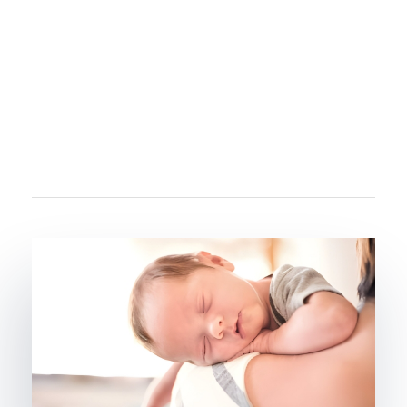
Aqua Moon Baby Spa Heerlen | Pure rust voor je baby
Pretecho Echo Studio Moon: Jouw Adres voor Pretecho's in Limburg - Ervaar de Magie van 3D & 4D Geslachtsecho's in Heerlen, Kerkrade, Nuth, Meerssen, Beek, Maastricht, Landgraaf en Brunssum.