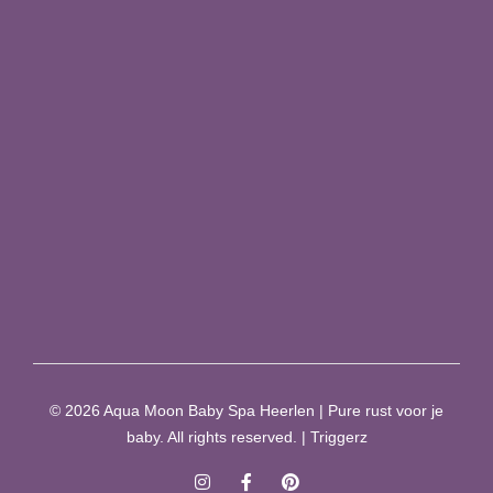
+31 6 43491412
Info@babyspaheerlen.nl
Partners
ZIJ Vrouwenzorg
Echostudio Moon
Lotus Verloskundig Centrum
© 2026 Aqua Moon Baby Spa Heerlen | Pure rust voor je
baby. All rights reserved. | Triggerz