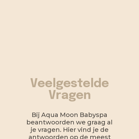
Deze activiteiten bevorderen niet alleen de
fysieke ontwikkeling van de baby, maar
versterken ook de emotionele band met de
moeder. Kom langs en ervaar hoe wij de zorg
voor deze speciale connectie koesteren.
Veelgestelde
Vragen
Bij Aqua Moon Babyspa
beantwoorden we graag al
je vragen. Hier vind je de
antwoorden op de meest