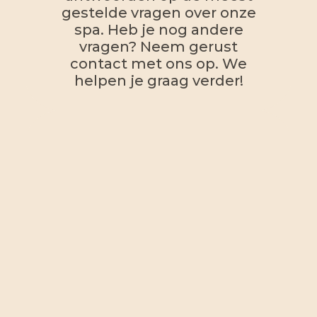
gestelde vragen over onze
spa. Heb je nog andere
vragen? Neem gerust
contact met ons op. We
helpen je graag verder!
Vanaf welke leeftijd kan
ik met mijn kindje naar
de babyspa?
Tot welke leeftijd kan ik
met mijn kindje naar de
babyspa om te floaten?