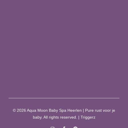
+31 6 43491412
Info@babyspaheerlen.nl
Partners
ZIJ Vrouwenzorg
Echostudio Moon
Lotus Verloskundig Centrum
© 2026 Aqua Moon Baby Spa Heerlen | Pure rust voor je
baby. All rights reserved. | Triggerz