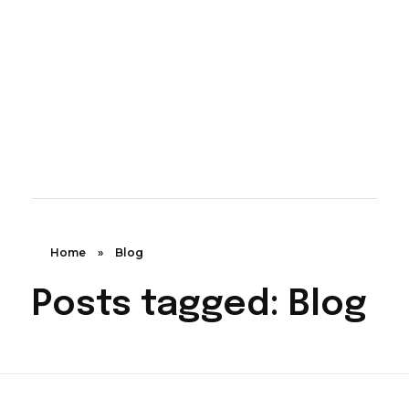
Aqua Moon Baby Spa Heerlen | Pure rust voor je baby
Pretecho Echo Studio Moon: Jouw Adres voor Pretecho's in Limburg - Ervaar de Magie van 3D & 4D Geslachtsecho's in Heerlen, Kerkrade, Nuth, Meerssen, Beek, Maastricht, Landgraaf en Brunssum.
Home
»
Blog
Posts tagged: Blog